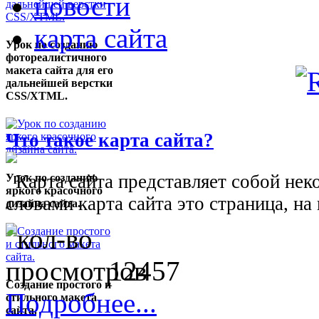
новости
карта сайта
Урок по созданию
фотореалистичного
макета сайта для его
дальнейшей верстки
CSS/XTML.
Что такое карта сайта?
Карта сайта представляет собой нек
Урок по созданию
яркого красочного
словами карта сайта это страница, на
дизайна сайта.
12457
Создание простого и
Подробнее...
стильного макета
сайта.