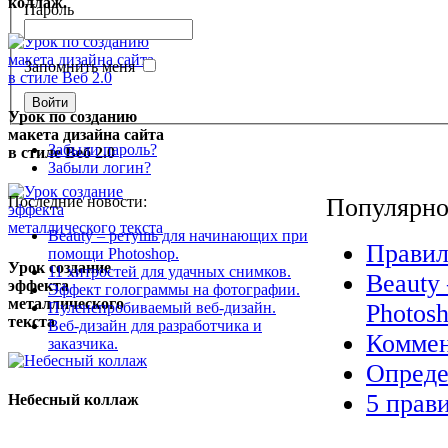
коллаж.
Пароль
Запомнить меня
Урок по созданию
макета дизайна сайта
Забыли пароль?
в стиле Веб 2.0
Забыли логин?
Последние новости:
Популярно
Beauty – ретушь для начинающих при
Правил
помощи Photoshop.
Урок создание
11 хитростей для удачных снимков.
Beauty
эффекта
Эффект голограммы на фотографии.
металлического
Пуленепробиваемый веб-дизайн.
Photosh
текста
Веб-дизайн для разработчика и
Коммен
заказчика.
Опреде
5 прав
Небесный коллаж