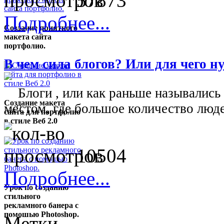
57873
Подробнее...
Создание приятного
макета сайта
портфолио.
В чем сила блогов? Или для чего 
Блоги , или как раньше назывались 
Создание макета
местом, где большое количество люде
сайта для портфолио
в стиле Веб 2.0
10504
Подробнее...
Урок по созданию
стильного
рекламного банера с
помошью Photoshop.
Метки