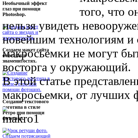
Необычный эффект
того, что о
глаз при помощи
Photoshop.
нельзя увидеть невооруже
новейшим технологиям и 
макросьемки не могут быт
Создаем макет сайта
о звездах и
знаменитостях.
восторга у окружающий.
В этой статье представле
макросьемки, от лучших 
Создание текстового
логотипа в стиле
Ретро при помощи
фотошоп.