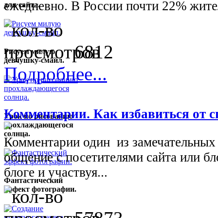
ежедневно. В России почти 22% жител
для сайта.
6812
Рисуем милую
девчушку-смайл.
Подробнее...
Комментарии. Как избавиться от с
Урок по рисованию
прохлаждающегося
солнца.
Комментарии один из замечательных
общение с посетителями сайта или б
блоге и участвуя...
Фантастический
эффект фотографии.