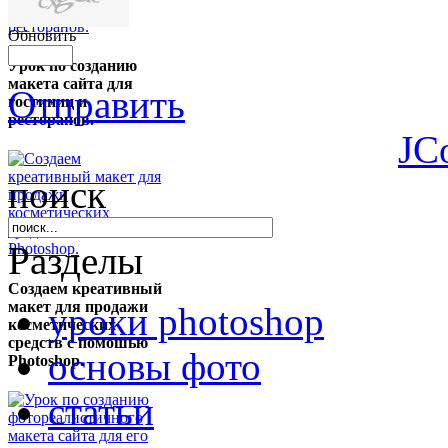
Обновить
Урок по созданию
макета сайта для
Отправить
гостиниц и
ресторанов.
JC
поиск
Разделы
Создаем креативный
макет для продажи
уроки photoshop
косметических
средств с помошью
основы фото
Photoshop.
статьи