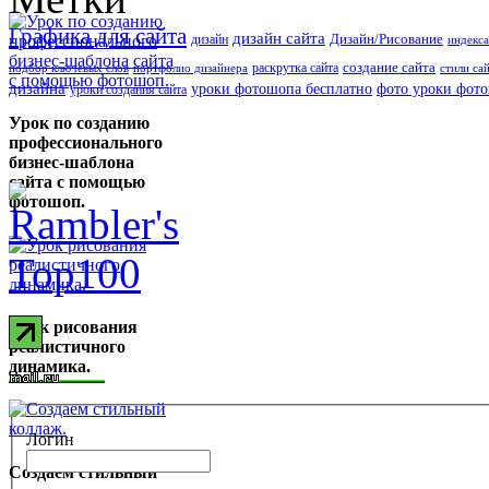
Графика для сайта
дизайн сайта
Дизайн/Рисование
дизайн
индекса
создание сайта
раскрутка сайта
подбор ключевых слов
портфолио дизайнера
стили са
дизайна
уроки фотошопа бесплатно
фото уроки фот
уроки создания сайта
Урок по созданию
профессионального
бизнес-шаблона
сайта с помощью
фотошоп.
Урок рисования
реалистичного
динамика.
Логин
Создаем стильный