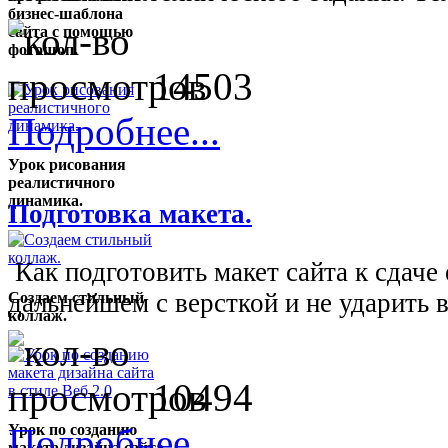
бизнес-шаблона
сайта с помощью
фотошоп.
14503
Подробнее...
Урок рисования
реалистичного
динамика.
Подготовка макета.
Как подготовить макет сайта к сдаче 
дальнейшем с версткой и не ударить в 
Создаем стильный
коллаж.
10494
Подробнее...
Урок по созданию
макета дизайна сайта