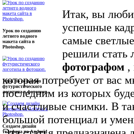
Итак, вы люби
успешные кадр
Урок по созданию
летнего водного
самые светлы
макета сайта в
Photoshop.
решили стать
фотографом
,
которая потребует от вас 
Урок по созданию
футуристического
последним из которых буд
логотипа в фотошоп.
и счастливые снимки. В та
большой потенциал и умен
Создаем дизайн
Эта статья предназначена 
телефона на Android