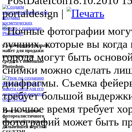
18.10.2010 15
portaldesign |
Ночные фотографии могу
лучших, которые вы когда
Создаем креативный
макет для продажи
города могут быть осново
косметических
средств с помошью
снимки можно сделать лиш
Photoshop.
диафрагмы. Съемка фейерве
требует большой выдержки
в ночное время требует х
Урок по созданию
фотореалистичного
фотографий может быть пр
макета сайта для его
дальнейшей верстки
CSS/XTML.