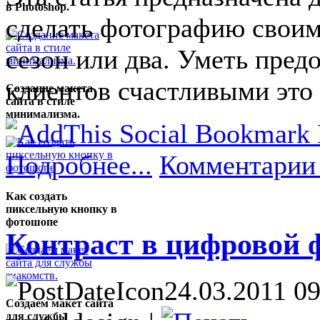
в Photoshop.
сделать фотографию своим
сезон или два. Уметь пред
клиентов счастливыми это
Создание макета
сайта в стиле
минимализма.
Подробнее...
Комментарии 
Как создать
пиксельную кнопку в
фотошопе
Контраст в цифровой 
24.03.2011 09
Создаем макет сайта
для службы