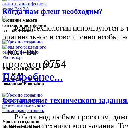
Когда нам флеш необходим?
Создание макета
сайта для портфолио
Флеш технологии используются в тех
в стиле Веб 2.0
оригинальное и совершенно необычно
9754
Урок по созданию
Подробнее...
стильного
рекламного банера с
помошью Photoshop.
Составление технического задания
Работа над любым проектом, даже 
Урок по созданию
постановки технического задания. Тех
профессионального