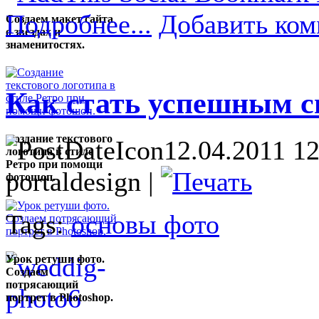
Подробнее...
Добавить ком
Создаем макет сайта
о звездах и
знаменитостях.
Как стать успешным 
Создание текстового
12.04.2011 12
логотипа в стиле
Ретро при помощи
portaldesign |
фотошоп.
Tags:
основы фото
Урок ретуши фото.
Создаем
потрясающий
портрет в Photoshop.