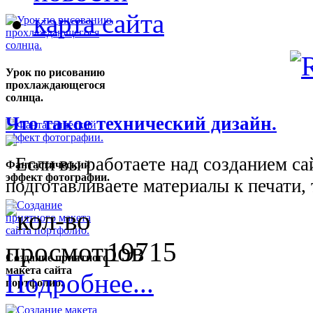
карта сайта
Урок по рисованию
прохлаждающегося
солнца.
Что такое технический дизайн.
Если вы работаете над созданием сай
Фантастический
эффект фотографии.
подготавливаете материалы к печати, 
19715
Создание приятного
макета сайта
Подробнее...
портфолио.