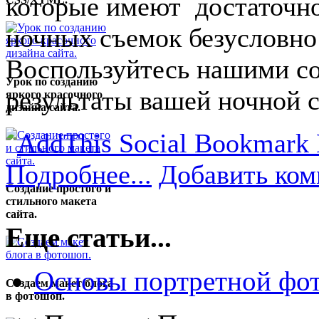
которые имеют достаточно
ночных съемок безусловно 
Воспользуйтесь нашими с
Урок по созданию
результаты вашей ночной 
яркого красочного
дизайна сайта.
Подробнее...
Добавить ком
Создание простого и
стильного макета
сайта.
Еще статьи...
Основы портретной фот
Создаем макет блога
в фотошоп.