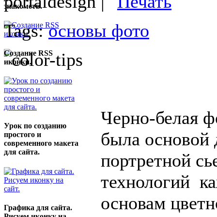
portaldesign |
знакомств.
Tags:
основы фото
Создание RSS
иконки.
Черно-белая ф
Урок по созданию
была основой 
простого и
современного макета
для сайта.
портретной сь
технологий к
основам цветн
Графика для сайта.
Рисуем иконку на