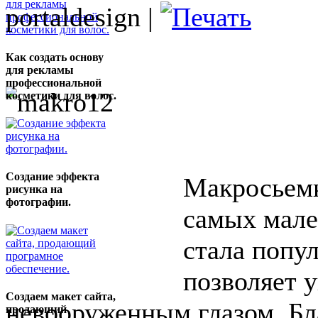
portaldesign |
Как создать основу
для рекламы
профессиональной
косметики для волос.
Создание эффекта
Макросьемк
рисунка на
фотографии.
самых мале
стала попул
позволяет у
Создаем макет сайта,
невооруженным глазом. Бл
продающий