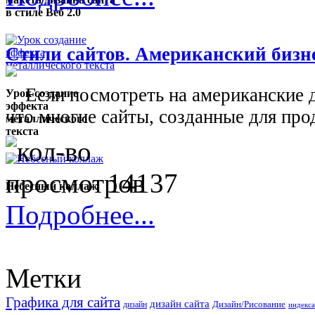
в стиле Веб 2.0
Стили сайтов. Американский бизне
Если посмотреть на американские д
Урок создание
эффекта
что многие сайты, созданные для прод
металлического
текста
14137
Небесный коллаж
Подробнее...
Метки
Графика для сайта
дизайн сайта
Дизайн/Рисование
дизайн
индекса