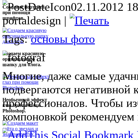
02.11.2012 18
Создание портрета
при помощи
portaldesign |
шрифтов.
Tags:
основы фото
Создаем красивую
оригинальную
шапку для блога.
Многие, даже самые удачн
подвергаются негативной 
профессионалов. Чтобы из
Необычный эффект
глаз при помощи
Photoshop.
компоновкой рекомендуем 