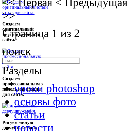
<<
Первая
<
Предыдущая
>>
Создаем
оригинальный
Страница 1 из 2
чистый стиль для
сайта.
поиск
Разделы
Создаем
профессиональную
уроки photoshop
панель навигации
для сайта.
основы фото
статьи
Рисуем милую
новости
девчушку-смайл.