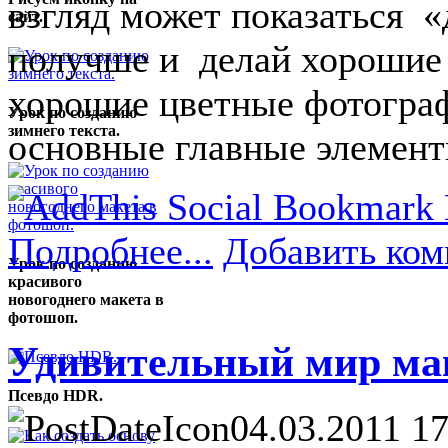
взгляд может показаться «
сайт.
получше и делай хорошие 
хорошие цветные фотогра
Урок по созданию
зимнего текста.
основные главные элемент
Подробнее...
Добавить ком
Урок по созданию
красивого
новогоднего макета в
фотошоп.
Удивительный мир ма
Псевдо HDR.
04.03.2011 17