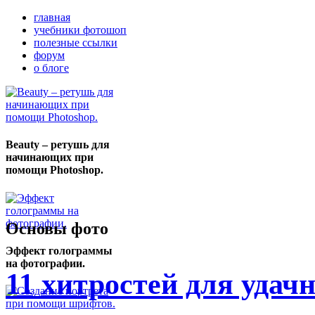
главная
учебники фотошоп
полезные ссылки
форум
о блоге
Beauty – ретушь для
начинающих при
помощи Photoshop.
Основы фото
Эффект голограммы
на фотографии.
11 хитростей для удач