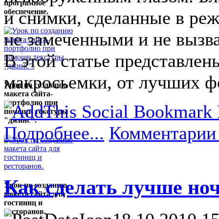
програмное
обеспечение.
и снимки, сделанные в ре
не замеченными и не вызв
В этой статье представле
макросьемки, от лучших ф
Урок по созданию
макета сайта-
портфолио при
помощи текстуры
"джинс".
Подробнее...
Комментарии 
Как сделать лучше но
Урок по созданию
макета сайта для
гостиниц и
ресторанов.