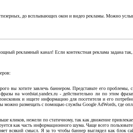
 от тизерных, до всплывающих окон и видео рекламы. Можно усл
щный рекламный канал! Если контекстная реклама задана так, ч
еров:
орого вы хотите завлечь баннером. Представьте его проблемы, 
фразы на wordstat.yandex.ru - действительно ли по этим фра
в поисковик и ищите информацию для посетителя и его потреб
ы можно размещать с помощью службы Google AdWords, где оплата
ольше кликов, нежели по статичному, так как движение привлек
уется как часть информационного шума. Чаще всего пользовател
яет всякий смысл. Я за то чтобы баннер выглядел как блок сай