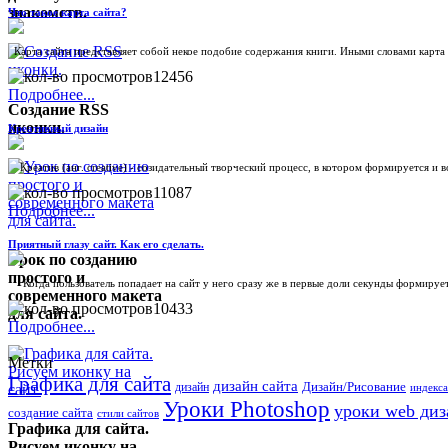
знакомств.
Что такое карта сайта?
Карта сайта представляет собой некое подобие содержания книги. Иными словами карта са
12456
Подробнее...
Создание RSS
иконки.
Креативный дизайн
Креатив (анг. creative) - созидательный творческий процесс, в котором формируется и в
11087
Подробнее...
Приятный глазу сайт. Как его сделать.
Урок по созданию
простого и
Когда пользователь попадает на сайт у него сразу же в первые доли секунды формируетс
современного макета
10433
для сайта.
Подробнее...
Метки
Графика для сайта
дизайн сайта
Дизайн/Рисование
дизайн
индекса
Уроки Photoshop
уроки web диз
создание сайта
стили сайтов
Графика для сайта.
Рисуем иконку на