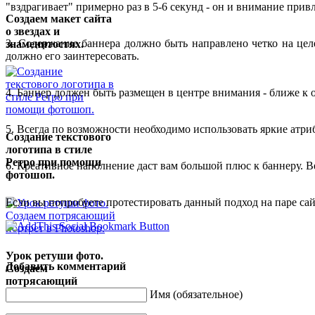
"вздрагивает" примерно раз в 5-6 секунд - он и внимание прив
Создаем макет сайта
о звездах и
3. Содержание баннера должно быть направлено четко на цел
знаменитостях.
должно его заинтересовать.
4. Баннер должен быть размещен в центре внимания - ближе к о
5. Всегда по возможности необходимо использовать яркие атриб
Создание текстового
логотипа в стиле
Ретро при помощи
6. Креативное наполнение даст вам большой плюс к баннеру. 
фотошоп.
Если вы попробуете протестировать данный подход на паре сайто
Урок ретуши фото.
Добавить комментарий
Создаем
потрясающий
портрет в Photoshop.
Имя (обязательное)