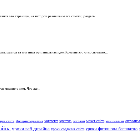
йта это страница, на которой размещены все ссылки, разделы...
оплощается та или иная оригинальная идея.Креатив это относительно...
я мнение о нем. Что же...
контент
креатив
макет сайта
оптимиза
ция сайта
Интернет-реклама
логотип
минимализм
айна
уроки веб дизайна
уроки фотошопа бесплатно
уроки создания сайта