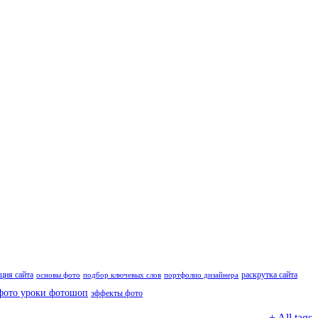
ция сайта
раскрутка сайта
основы фото
подбор ключевых слов
портфолио дизайнера
фото уроки фотошоп
эффекты фото
+ All tags