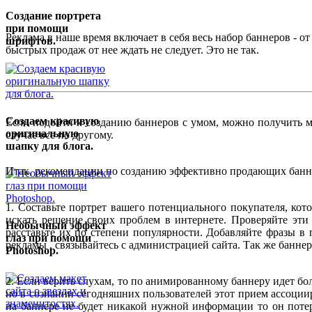
Создание портрета
при помощи
Реклама в наше время включает в себя весь набор баннеров -
шрифтов.
быстрых продаж от нее ждать не следует. Это не так.
Создаем красивую
Если подойти к созданию баннеров с умом, можно получить мо
оригинальную
случае все по другому.
шапку для блога.
Итак, рекомендации по созданию эффективно продающих банн
1. Составьте портрет вашего потенциального покупателя, кот
искать решение своих проблем в интернете. Проверяйте эти 
Необычный эффект
расставьте их по степени популярности. Добавляйте фразы 
глаз при помощи
рекламы , связывайтесь с администрацией сайта. Так же баннер
Photoshop.
2. Если верить слухам, то по анимированному баннеру идет б
но в сознании сегодняшних пользователей этот прием ассоциир
на баннере не будет никакой нужной информации то он потер