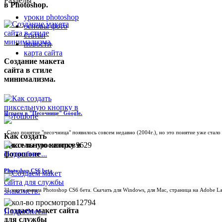
Разделы
в Photoshop.
уроки photoshop
основы фото
статьи
новости
карта сайта
Создание макета
сайта в стиле
минимализма.
Играем в "Песочнице" Google.
Само понятие "песочница" появилось совсем недавно (2004г.), но это понятие уже стало
Как создать
пиксельную кнопку в
9629
фотошопе
Подробнее...
Photoshop CS6 beta
21 марта вышла Photoshop CS6 бета. Скачать для Windows, для Mac, страница на Adobe La
12794
Создаем макет сайта
Подробнее...
для службы