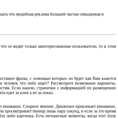
ышать что медийная реклама большей частью имиджевая и
то ее видят только заинтересованные пользователи, то в этом
составьте фразы, с помощью которых он будет как Вам кажется
зам человек что либо ищет? Рассмотрите возможные варианты,
ностям. Если нашли, странички с информацией по размещению
 идет за клик а не за показ.
ает внимание. Спорное мнение. Движение привлекает внимание,
ь просматривает баннер лишь пару секунд, и если за это время
та либо картинка. Есть интересные моменты, когда этот блок