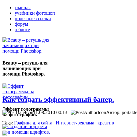
главная
учебники фотошоп
полезные ссылки
форум
о блоге
Beauty – ретушь для
начинающих при
помощи Photoshop.
Как создать эффективный банер.
Эффект голограммы
11.08.2010 00:13 |
Автор: portalde
на фотографии.
Tags:
Графика для сайта
|
Интернет-реклама
|
креатив