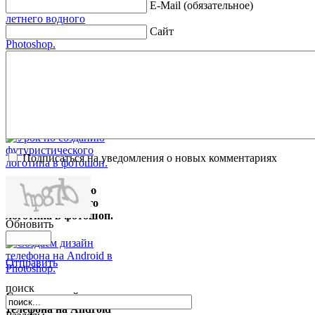
E-Mail (обязательное)
Сайт
Урок по созданию
летнего водного
макета сайта в
Photoshop.
Подписаться на уведомления о новых комментариях
Урок по созданию
футуристического
логотипа в фотошоп.
Обновить
Отправить
поиск
Создаем дизайн
телефона на Android