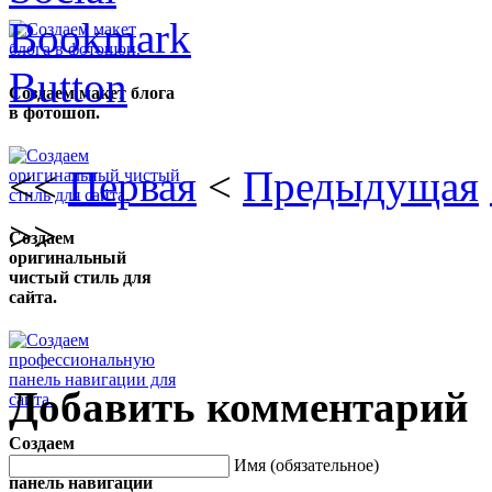
Создаем макет блога
в фотошоп.
<<
Первая
<
Предыдущая
>>
Создаем
оригинальный
чистый стиль для
сайта.
Добавить комментарий
Создаем
профессиональную
Имя (обязательное)
панель навигации