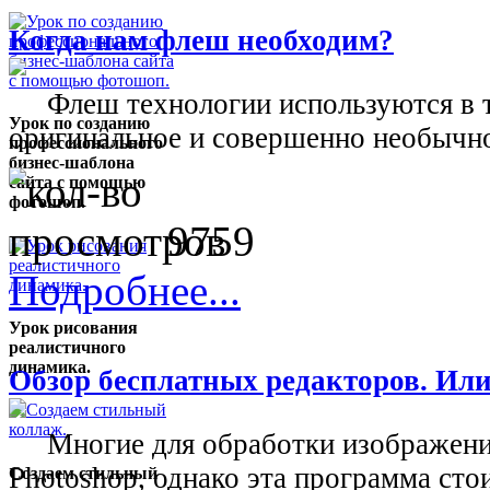
Когда нам флеш необходим?
Флеш технологии используются в тех
Урок по созданию
оригинальное и совершенно необычно
профессионального
бизнес-шаблона
сайта с помощью
фотошоп.
9759
Подробнее...
Урок рисования
реалистичного
динамика.
Обзор бесплатных редакторов. Или
Многие для обработки изображений
Photoshop, однако эта программа стои
Создаем стильный