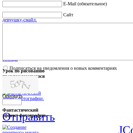
для сайта.
E-Mail (обязательное)
Сайт
Рисуем милую
девчушку-смайл.
Подписаться на уведомления о новых комментариях
Урок по рисованию
прохлаждающегося
солнца.
Обновить
Фантастический
Отправить
эффект фотографии.
JC