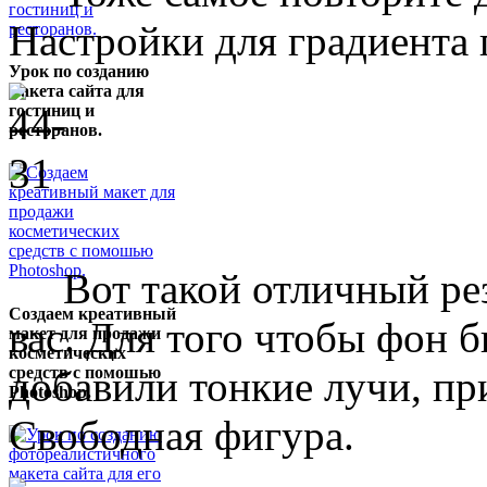
Настройки для градиента 
Урок по созданию
макета сайта для
гостиниц и
ресторанов.
Вот такой отличный резу
Создаем креативный
вас. Для того чтобы фон 
макет для продажи
косметических
средств с помошью
добавили тонкие лучи, п
Photoshop.
Свободная фигура.