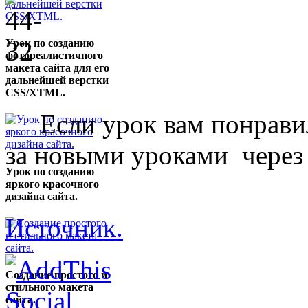
Урок по созданию
фотореалистичного
макета сайта для его
дальнейшей верстки
CSS/XTML.
Если урок вам понравилс
за новыми уроками чере
Урок по созданию
яркого красочного
дизайна сайта.
Источник.
Создание простого и
стильного макета
сайта.