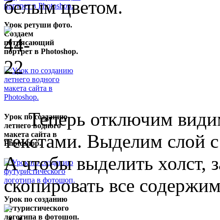
белым цветом.
Урок ретуши фото.
Создаем
потрясающий
портрет в Photoshop.
Теперь отключим видимос
Урок по созданию
летнего водного
макета сайта в
текстами. Выделим слой 
Photoshop.
A чтобы выделить холст, 
скопировать все содержим
Урок по созданию
футуристического
логотипа в фотошоп.