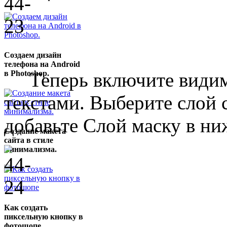
Создаем дизайн
телефона на Android
в Photoshop.
Теперь включите видимос
текстами. Выберите слой с
добавьте Слой маску в ни
Создание макета
сайта в стиле
минимализма.
Как создать
пиксельную кнопку в
фотошопе