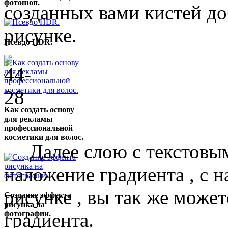
фотошоп.
созданных вами кистей доб
рисунке.
Псевдо HDR.
Как создать основу
для рекламы
профессиональной
косметики для волос.
Далее слою с текстовым
наложение градиента , с 
рисунке , вы так же може
Создание эффекта
рисунка на
градиента.
фотографии.