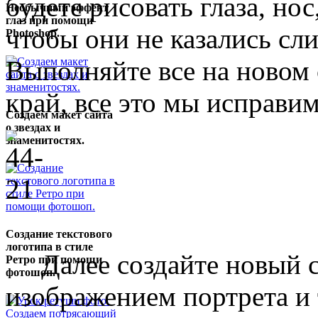
будете рисовать глаза, нос
Необычный эффект
глаз при помощи
чтобы они не казались с
Photoshop.
Выполняйте все на новом с
край, все это мы исправи
Создаем макет сайта
о звездах и
знаменитостях.
Создание текстового
логотипа в стиле
Далее создайте новый сл
Ретро при помощи
фотошоп.
изображением портрета и 