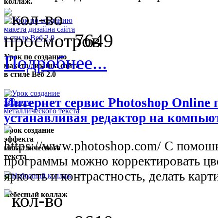
коллаж.
7649
Подробнее...
Урок по созданию
макета дизайна сайта
в стиле Веб 2.0
Интернет сервис Photoshop Online
устанавливая редактор на компьют
Урок создание
эффекта
https://www.photoshop.com/ С помош
металлического
текста
программы можно корректировать цвет
яркость и контрастность, делать карти
Небесный коллаж