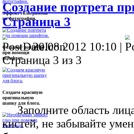
Создание портрета пр
Эффект голограммы
Страница 3
на фотографии.
30.08.2012 10:10 |
Создание портрета
при помощи
Страница 3 из 3
шрифтов.
Создаем красивую
оригинальную
шапку для блога.
Заполните область лица
кистей, не забывайте уме