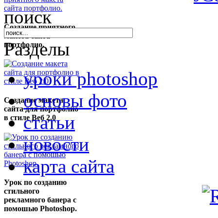
поиск
Создание приятного
макета сайта
Разделы
портфолио.
уроки photoshop
основы фото
Создание макета
сайта для портфолио
статьи
в стиле Веб 2.0
новости
карта сайта
Урок по созданию
стильного
рекламного банера с
помошью Photoshop.