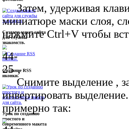
Затем, удерживая клави
миниатюре маски слоя, сл
нажмите Ctrl+V чтобы вс
Создаем макет сайта
для службы
знакомств.
,
Создание RSS
иконки.
Снимите выделение , зат
инвертировать выделение.
примерно так:
Урок по созданию
простого и
современного макета