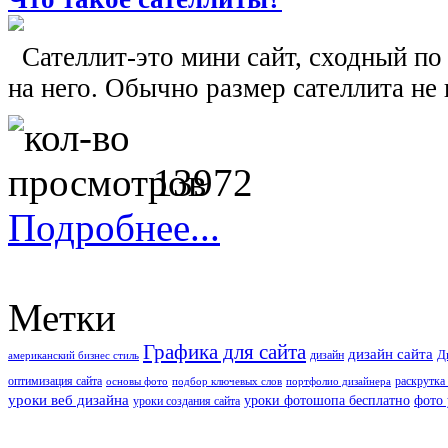
Сателлит-это мини сайт, сходный по
на него. Обычно размер сателлита не 
13972
Подробнее...
Метки
Графика для сайта
дизайн сайта
Д
дизайн
американский бизнес стиль
оптимизация сайта
раскрутка 
основы фото
подбор ключевых слов
портфолио дизайнера
уроки веб дизайна
уроки фотошопа бесплатно
фото
уроки создания сайта