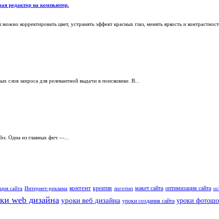
вая редактор на компьютер.
жно корректировать цвет, устранять эффект красных глаз, менять яркость и контрастность,
 слов запроса для релевантной выдачи в поисковике. В...
bs. Одна из главных фич —...
контент
креатив
макет сайта
оптимизация сайта
ция сайта
Интернет-реклама
логотип
ос
ки web дизайна
уроки веб дизайна
уроки фотошо
уроки создания сайта