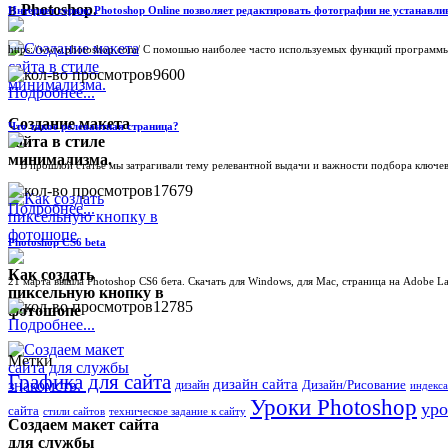
в Photoshop.
Интернет сервис Photoshop Online позволяет редактировать фотографии не устанавли
https://www.photoshop.com/ С помошью наиболее часто используемых функций программы мо
9600
Подробнее...
Создание макета
Что такое релевантная страница?
сайта в стиле
минимализма.
В прошлой статье мы затрагивали тему релевантной выдачи и важности подбора ключевых
17679
Подробнее...
Photoshop CS6 beta
Как создать
21 марта вышла Photoshop CS6 бета. Скачать для Windows, для Mac, страница на Adobe La
пиксельную кнопку в
12785
фотошопе
Подробнее...
Метки
Графика для сайта
дизайн сайта
Дизайн/Рисование
дизайн
индекса
Уроки Photoshop
уро
сайта
стили сайтов
техническое задание к сайту
Создаем макет сайта
для службы