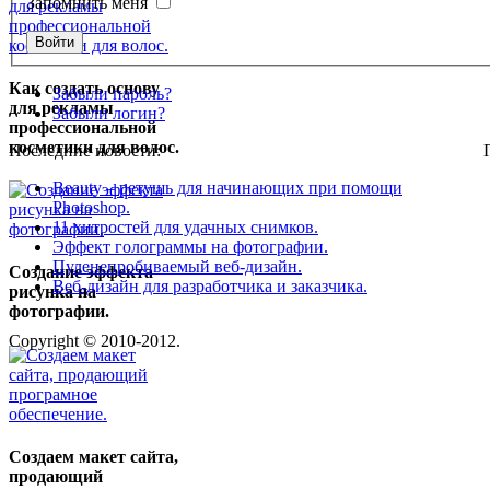
Запомнить меня
Как создать основу
Забыли пароль?
для рекламы
Забыли логин?
профессиональной
косметики для волос.
Последние новости:
Beauty – ретушь для начинающих при помощи
Photoshop.
11 хитростей для удачных снимков.
Эффект голограммы на фотографии.
Пуленепробиваемый веб-дизайн.
Создание эффекта
Веб-дизайн для разработчика и заказчика.
рисунка на
фотографии.
Copyright © 2010-2012.
Создаем макет сайта,
продающий