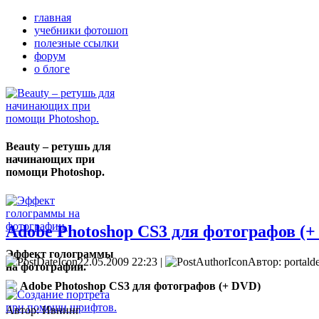
главная
учебники фотошоп
полезные ссылки
форум
о блоге
Beauty – ретушь для
начинающих при
помощи Photoshop.
Adobe Photoshop CS3 для фотографов (
Эффект голограммы
22.05.2009 22:23 |
Автор: portald
на фотографии.
Adobe Photoshop CS3 для фотографов (+ DVD)
Автор: Ивнинг