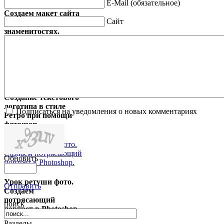
E-Mail (обязательное)
Создаем макет сайта
Сайт
о звездах и
знаменитостях.
Создание текстового
логотипа в стиле
Подписаться на уведомления о новых комментариях
Ретро при помощи
фотошоп.
Обновить
Урок ретуши фото.
Отправить
Создаем
потрясающий
поиск
портрет в Photoshop.
Разделы