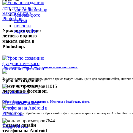
уроки photoshop
основы фото
статьи
новости
Урок по созданию
карта сайта
летнего водного
макета сайта в
Photoshop.
Построение сайта. С чего начать и чем закончить.
Зачастую многие дизайнеры долгое время могут искать идею для создания сайта, многие та
Урок по созданию
футуристического
11015
логотипа в фотошоп.
Подробнее...
Обзор бесплатных редакторов. Или чем обработать фото.
Многие для обработки изображений и фото в данное время используют Adobe Photoshop,
7644
Создаем дизайн
Подробнее...
телефона на Android