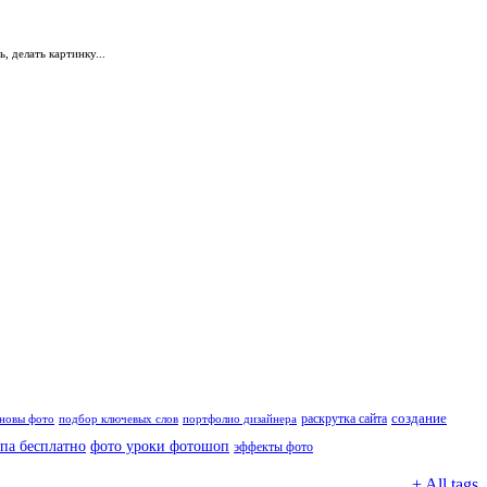
 делать картинку...
создание
раскрутка сайта
новы фото
подбор ключевых слов
портфолио дизайнера
па бесплатно
фото уроки фотошоп
эффекты фото
+ All tags