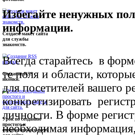
Избегайте ненужных пол
информации.
Создаем макет сайта
для службы
знакомств.
Всегда старайтесь в форм
те поля и области, котор
Создание RSS
иконки.
для посетителей вашего ре
конкретизировать регистр
личности. В форме регист
Урок по созданию
необходимая информация,
простого и
современного макета