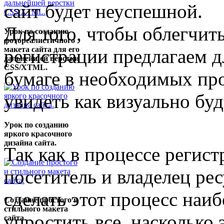
сайт будет неуспешной.
Для того, чтобы облегчит
Урок по созданию
фотореалистичного
макета сайта для его
регистрации предлагаем дл
дальнейшей верстки
CSS/XTML.
бумаге в необходимых пр
увидеть как визуально буд
Урок по созданию
яркого красочного
дизайна сайта.
Так как в процессе регист
посетитель и владелец ре
сделать этот процесс наи
Создание простого и
стильного макета
упростить все, насколько 
сайта.