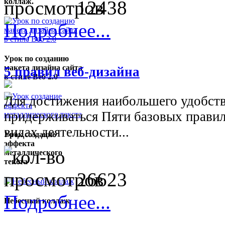
коллаж.
12438
Подробнее...
Урок по созданию
макета дизайна сайта
5 правил веб-дизайна
в стиле Веб 2.0
Для достижения наибольшего удобств
придерживаться Пяти базовых правил 
видах деятельности...
Урок создание
эффекта
металлического
текста
26623
Подробнее...
Небесный коллаж