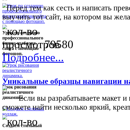
Перед тем как сесть и написать прев
выучить тот сайт, на котором вы жела
Урок по созданию
профессионального
79580
бизнес-шаблона
сайта с помощью
Подробнее...
фотошоп.
Уникальные образцы навигации на
Урок рисования
реалистичного
Если вы разрабатываете макет и не
динамика.
сможете найти несколько яркий, креа
Создаем стильный