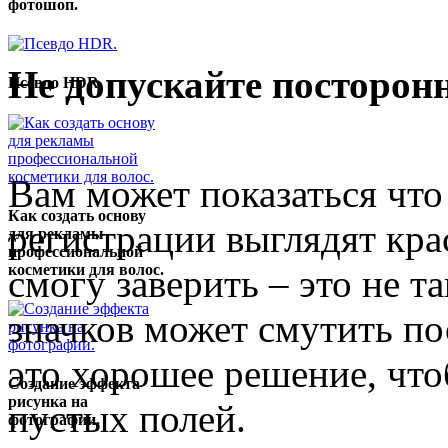
фотошоп.
Не допускайте посторонн
Псевдо HDR.
Вам может показаться что
Как создать основу
регистрации выглядят крас
для рекламы
профессиональной
косметики для волос.
смогу заверить – это не 
значков может смутить по
это хорошее решение, что
Создание эффекта
рисунка на
пустых полей.
фотографии.