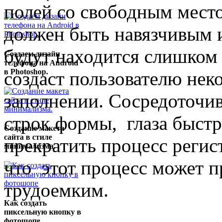
полей со свободным мест
должен быть навязчивым 
будут находится слишком 
Создаем дизайн
телефона на Android
в Photoshop.
создаст пользователю нек
заполнении. Сосредоточив 
строк формы, глаза быстр
Создание макета
сайта в стиле
прекратить процесс регист
минимализма.
что этот процесс может п
трудоемким.
Как создать
пиксельную кнопку в
фотошопе