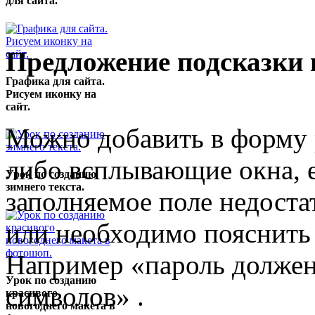
для сайта.
Предложение подсказки 
Графика для сайта.
Рисуем иконку на
сайт.
Можно добавить в форму 
либо всплывающие окна, е
Урок по созданию
зимнего текста.
заполняемое поле недоста
или необходимо пояснит
Например «пароль должен
Урок по созданию
символов» .
красивого
новогоднего макета в