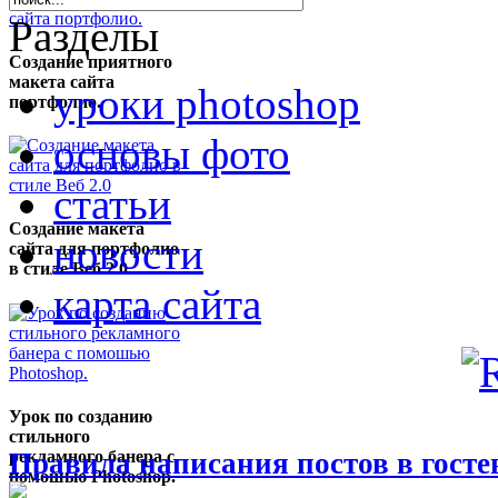
Разделы
Создание приятного
макета сайта
уроки photoshop
портфолио.
основы фото
статьи
Создание макета
новости
сайта для портфолио
в стиле Веб 2.0
карта сайта
Урок по созданию
стильного
рекламного банера с
Правила написания постов в госте
помошью Photoshop.