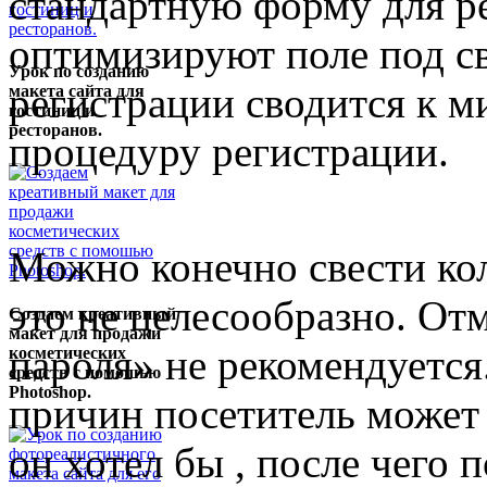
стандартную форму для р
оптимизируют поле под св
Урок по созданию
регистрации сводится к 
макета сайта для
гостиниц и
ресторанов.
процедуру регистрации.
Можно конечно свести ко
это не целесообразно. От
Создаем креативный
макет для продажи
пароля» не рекомендуется.
косметических
средств с помошью
Photoshop.
причин посетитель может 
он хотел бы , после чего 