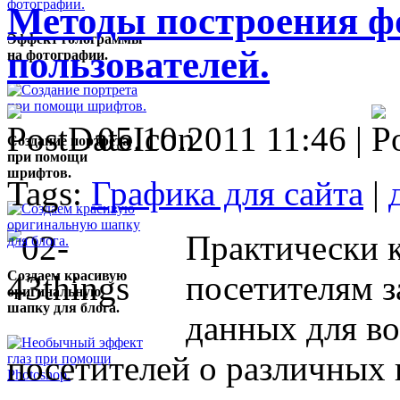
Методы построения ф
Эффект голограммы
пользователей.
на фотографии.
05.10.2011 11:46 |
Создание портрета
при помощи
шрифтов.
Tags:
Графика для сайта
|
Практически к
Создаем красивую
посетителям з
оригинальную
шапку для блога.
данных для в
посетителей о различных