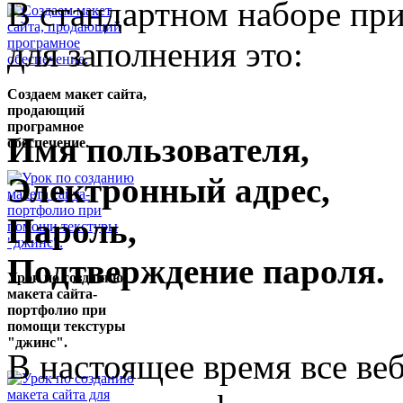
В стандартном наборе при
для заполнения это:
Создаем макет сайта,
продающий
програмное
Имя пользователя,
обеспечение.
Электронный адрес,
Пароль,
Подтверждение пароля.
Урок по созданию
макета сайта-
портфолио при
помощи текстуры
"джинс".
В настоящее время все ве