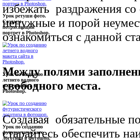
избежать раздражения со 
Урок ретуши фото.
ненужные и порой неумест
Создаем
потрясающий
ознакомиться с данной ста
портрет в Photoshop.
Между полями заполнен
Урок по созданию
летнего водного
свободного места.
макета сайта в
Photoshop.
Создавая обязательные по
Урок по созданию
старайтесь обеспечить на
футуристического
логотипа в фотошоп.