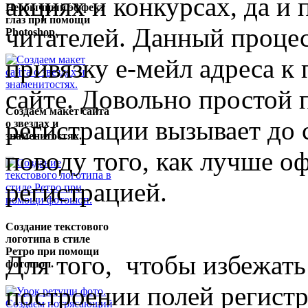
акциях и конкурсах, да и
Необычный эффект
глаз при помощи
читателей. Данный процес
Photoshop.
привязку е-мейл адреса к
сайте. Довольно простой 
Создаем макет сайта
регистрации вызывает до 
о звездах и
знаменитостях.
поводу того, как лучше о
регистрацией.
Создание текстового
логотипа в стиле
Ретро при помощи
Для того, чтобы избежат
фотошоп.
построении полей регистр